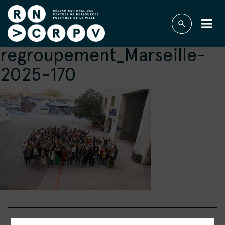
regroupement_Marseille-
2025-170