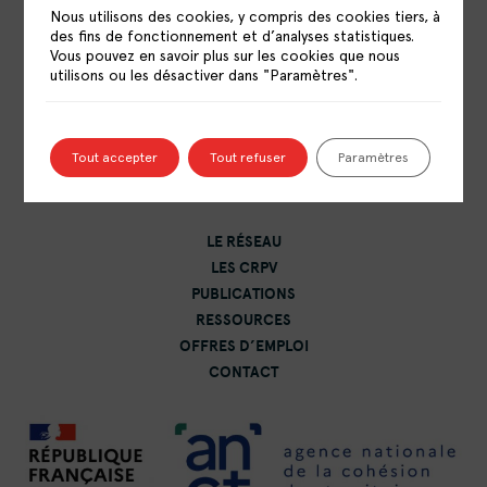
Nous utilisons des cookies, y compris des cookies tiers, à
des fins de fonctionnement et d’analyses statistiques.
Vous pouvez en savoir plus sur les cookies que nous
utilisons ou les désactiver dans "Paramètres".
RÉSEAU NATIONAL DES CENTRES DE
RESSOURCES POLITIQUE DE LA VILLE
15 rue Catulienne
Tout accepter
Tout refuser
Paramètres
93200 Saint-Denis
LE RÉSEAU
LES CRPV
PUBLICATIONS
RESSOURCES
OFFRES D’EMPLOI
CONTACT