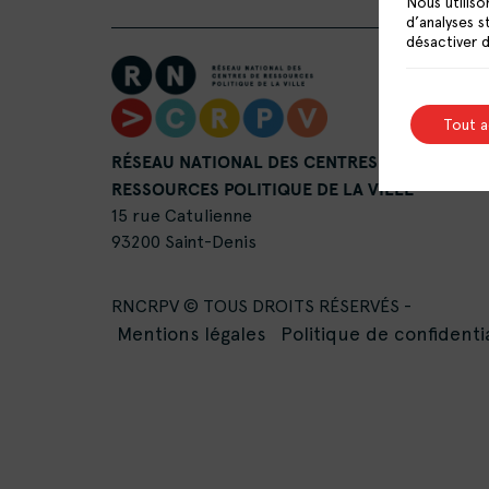
Nous utiliso
d’analyses s
désactiver 
Tout 
RÉSEAU NATIONAL DES CENTRES DE
RESSOURCES POLITIQUE DE LA VILLE
15 rue Catulienne
93200 Saint-Denis
RNCRPV © TOUS DROITS RÉSERVÉS -
Mentions légales
Politique de confidentia