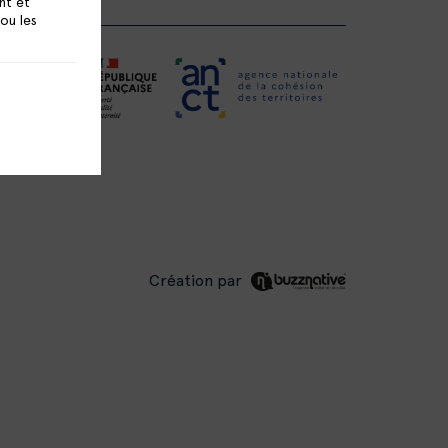
nt et
 ou les
Création par