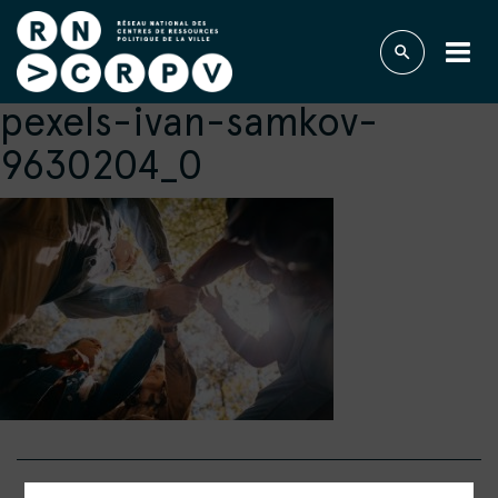
pexels-ivan-samkov-
9630204_0