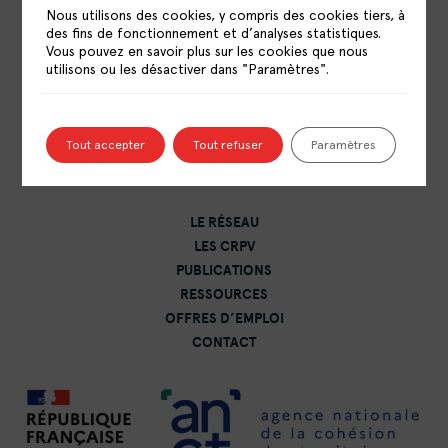
Nous utilisons des cookies, y compris des cookies tiers, à
des fins de fonctionnement et d’analyses statistiques.
Vous pouvez en savoir plus sur les cookies que nous
utilisons ou les désactiver dans "Paramètres".
RÉSEAU NATIONAL DES CENTRES DE
RESSOURCES POLITIQUE DE LA VILLE
15 rue Catulienne
Tout accepter
Tout refuser
Paramètres
93200 Saint-Denis
LE RÉSEAU
LES CRPV
PUBLICATIONS
RESSOURCES
OFFRES D’EMPLOI
CONTACT