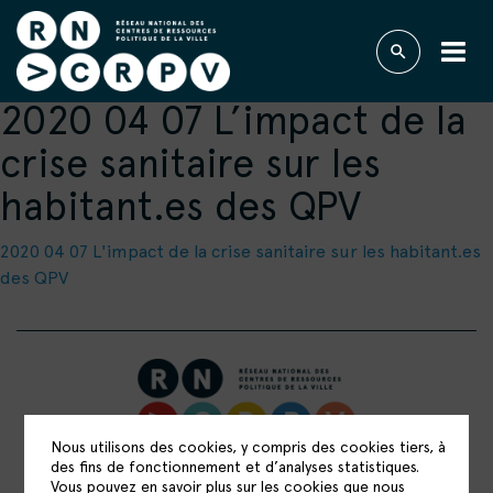
2020 04 07 L’impact de la
crise sanitaire sur les
habitant.es des QPV
2020 04 07 L'impact de la crise sanitaire sur les habitant.es
des QPV
Nous utilisons des cookies, y compris des cookies tiers, à
RÉSEAU NATIONAL DES CENTRES DE
des fins de fonctionnement et d’analyses statistiques.
Vous pouvez en savoir plus sur les cookies que nous