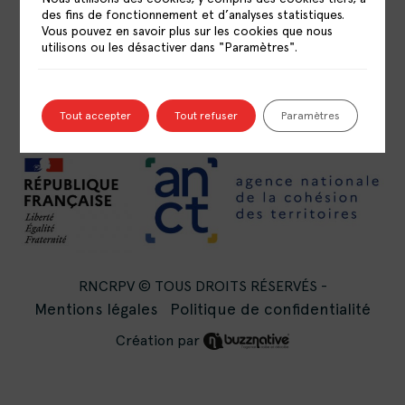
LE RÉSEAU
des fins de fonctionnement et d’analyses statistiques.
LES CRPV
Vous pouvez en savoir plus sur les cookies que nous
utilisons ou les désactiver dans "Paramètres".
PUBLICATIONS
RESSOURCES
OFFRES D’EMPLOI
CONTACT
Tout accepter
Tout refuser
Paramètres
RNCRPV © TOUS DROITS RÉSERVÉS -
Mentions légales
Politique de confidentialité
Création par