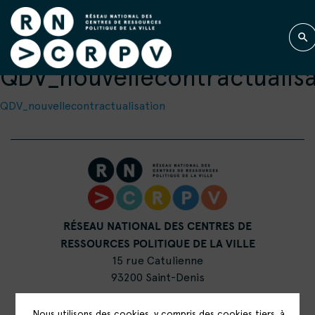
QDV_nouvellecontractualis
QDV_nouvellecontractualisation
RÉSEAU NATIONAL DES CENTRES DE
RESSOURCES POLITIQUE DE LA VILLE
15 rue Catulienne
93200 Saint-Denis
Nous utilisons des cookies, y compris des cookies tiers, à