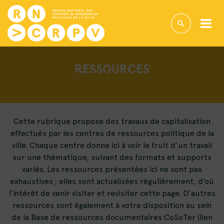
RESSOURCES
Cette rubrique propose des travaux de capitalisation
effectués par les centres de ressources politique de la
ville. Chaque centre donne ici à voir le fruit d’un travail
sur une thématique, suivant des formats et supports
variés. Les ressources présentées ici ne sont pas
exhaustives ; elles sont actualisées régulièrement, d’où
l’intérêt de venir visiter et revisiter cette page. D’autres
ressources sont également à votre disposition au sein
de la Base de ressources documentaires CoSoTer (lien