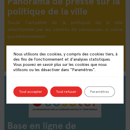
Panorama de presse sur la
politique de la ville
Toute l'actualité de la politique de la ville
sélectionnée par les centres de ressources. A suivre
quotidiennement.
DÉCOUVRIR LE PANORAMA DE PRESSE
Nous utilisons des cookies, y compris des cookies tiers, à
des fins de fonctionnement et d’analyses statistiques.
Vous pouvez en savoir plus sur les cookies que nous
utilisons ou les désactiver dans "Paramètres".
Tout accepter
Tout refuser
Paramètres
Base en ligne de