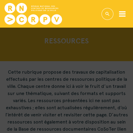
RESSOURCES
Cette rubrique propose des travaux de capitalisation
effectués par les centres de ressources politique de la
ville. Chaque centre donne ici à voir le fruit d’un travail
sur une thématique, suivant des formats et supports
variés. Les ressources présentées ici ne sont pas
exhaustives ; elles sont actualisées régulièrement, d’où
l’intérêt de venir visiter et revisiter cette page. D’autres
ressources sont également à votre disposition au sein
de la Base de ressources documentaires CoSoTer (lien