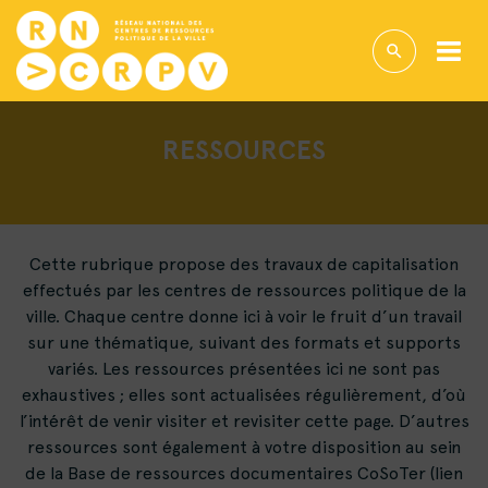
RESSOURCES
Cette rubrique propose des travaux de capitalisation
effectués par les centres de ressources politique de la
ville. Chaque centre donne ici à voir le fruit d’un travail
sur une thématique, suivant des formats et supports
variés. Les ressources présentées ici ne sont pas
exhaustives ; elles sont actualisées régulièrement, d’où
l’intérêt de venir visiter et revisiter cette page. D’autres
ressources sont également à votre disposition au sein
de la Base de ressources documentaires CoSoTer (lien