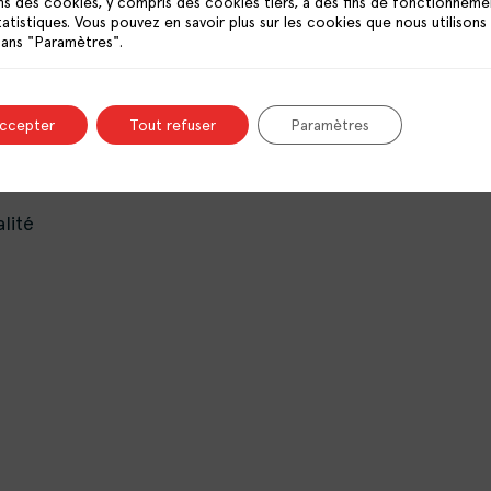
ns des cookies, y compris des cookies tiers, à des fins de fonctionneme
PUBLICATIONS
tatistiques. Vous pouvez en savoir plus sur les cookies que nous utilisons
RESSOURCES
dans "Paramètres".
OFFRES D’EMPLOI
CONTACT
accepter
Tout refuser
Paramètres
lité