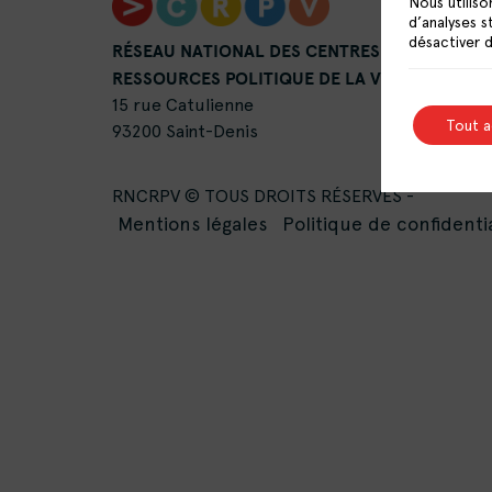
Nous utiliso
d’analyses s
désactiver 
RÉSEAU NATIONAL DES CENTRES DE
RESSOURCES POLITIQUE DE LA VILLE
15 rue Catulienne
Tout 
93200 Saint-Denis
RNCRPV © TOUS DROITS RÉSERVÉS -
Mentions légales
Politique de confidentia