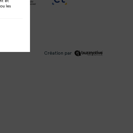
nt et
 ou les
Création par