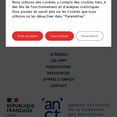
Nous utilisons des cookies, y compris des cookies tiers, à
des fins de fonctionnement et d’analyses statistiques.
Vous pouvez en savoir plus sur les cookies que nous
utilisons ou les désactiver dans "Paramètres".
RÉSEAU NATIONAL DES CENTRES DE
RESSOURCES POLITIQUE DE LA VILLE
15 rue Catulienne
Tout accepter
Tout refuser
Paramètres
93200 Saint-Denis
LE RÉSEAU
LES CRPV
PUBLICATIONS
RESSOURCES
OFFRES D’EMPLOI
CONTACT