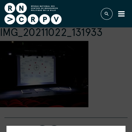
IMG_20211022_131933