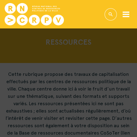
RESSOURCES
Cette rubrique propose des travaux de capitalisation
effectués par les centres de ressources politique de la
ville. Chaque centre donne ici à voir le fruit d’un travail
sur une thématique, suivant des formats et supports
variés. Les ressources présentées ici ne sont pas
exhaustives ; elles sont actualisées régulièrement, d’où
l’intérêt de venir visiter et revisiter cette page. D’autres
ressources sont également à votre disposition au sein
de la Base de ressources documentaires CoSoTer (lien