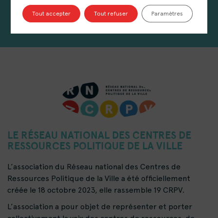
sur le territoire qu’ils couvrent.
Tout accepter
Tout refuser
Paramètres
LE RÉSEAU NATIONAL DES CENTRES DE
RESSOURCES POLITIQUE DE LA VILLE
L’association du Réseau national des Centres de
Ressources Politique de la Ville a été officiellement
créée le 18 octobre 2023, elle rassemble 19 CRPV.
L’association a pour objet de représenter et porter