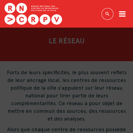
LE RÉSEAU
Forts de leurs spécificités, le plus souvent reflets
de leur ancrage local, les centres de ressources
politique de la ville s’appuient sur leur réseau
national pour tirer partie de leurs
complémentarités. Ce réseau a pour objet de
mettre en commun des sources, des ressources
et des analyses.
Alors que chaque centre de ressources possède