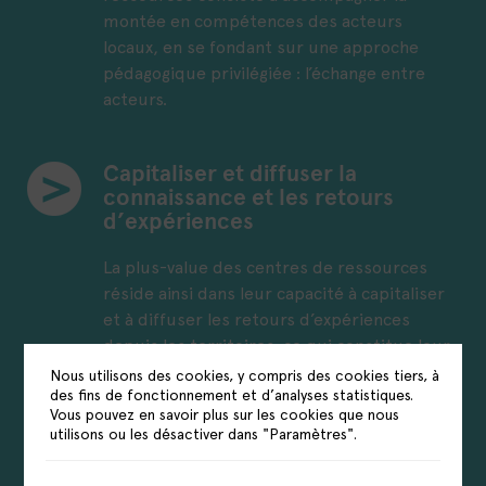
montée en compétences des acteurs
locaux, en se fondant sur une approche
pédagogique privilégiée : l’échange entre
acteurs.
Capitaliser et diffuser la
connaissance et les retours
d’expériences
La plus-value des centres de ressources
réside ainsi dans leur capacité à capitaliser
et à diffuser les retours d’expériences
depuis les territoires, ce qui constitue leur
troisième mission socle. Celle-ci consiste
Nous utilisons des cookies, y compris des cookies tiers, à
des fins de fonctionnement et d’analyses statistiques.
d’une part à identifier, modéliser et
Vous pouvez en savoir plus sur les cookies que nous
diffuser les enseignements tirés d’une
utilisons ou les désactiver dans "Paramètres".
initiative remarquable, et d’autre part à
formaliser un regard analytique et consolidé