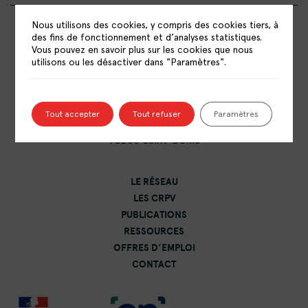
Nous utilisons des cookies, y compris des cookies tiers, à
des fins de fonctionnement et d’analyses statistiques.
Vous pouvez en savoir plus sur les cookies que nous
utilisons ou les désactiver dans "Paramètres".
RÉSEAU NATIONAL DES CENTRES DE
RESSOURCES POLITIQUE DE LA VILLE
Tout accepter
Tout refuser
Paramètres
15 rue Catulienne
93200 Saint-Denis
LE RÉSEAU
LES CRPV
PUBLICATIONS
RESSOURCES
OFFRES D’EMPLOI
CONTACT