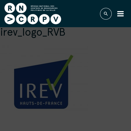
irev_logo_RVB