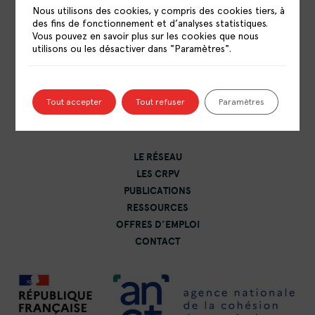
Nous utilisons des cookies, y compris des cookies tiers, à
des fins de fonctionnement et d’analyses statistiques.
Vous pouvez en savoir plus sur les cookies que nous
utilisons ou les désactiver dans "Paramètres".
RÉSEAU NATIONAL DES CENTRES DE
RESSOURCES POLITIQUE DE LA VILLE
15 rue Catulienne
Tout accepter
Tout refuser
Paramètres
93200 Saint-Denis
LE RÉSEAU
LES CRPV
PUBLICATIONS
RESSOURCES
OFFRES D’EMPLOI
CONTACT