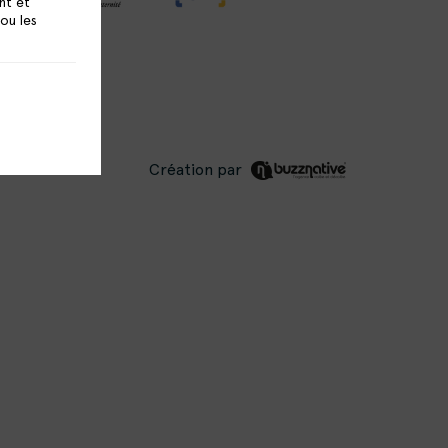
nt et
 ou les
Création par