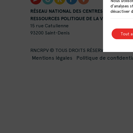
Nous utiliso
d’analyses s
RÉSEAU NATIONAL DES CENTRES DE
désactiver 
RESSOURCES POLITIQUE DE LA VILLE
15 rue Catulienne
93200 Saint-Denis
Tout 
RNCRPV © TOUS DROITS RÉSERVÉS -
Mentions légales
Politique de confidentia