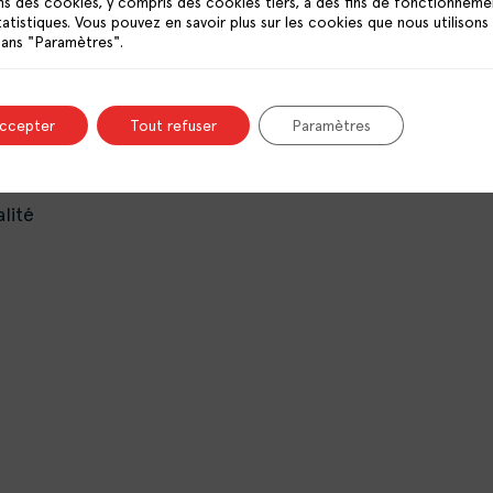
PUBLICATIONS
ns des cookies, y compris des cookies tiers, à des fins de fonctionneme
tatistiques. Vous pouvez en savoir plus sur les cookies que nous utilisons
RESSOURCES
dans "Paramètres".
OFFRES D’EMPLOI
CONTACT
accepter
Tout refuser
Paramètres
lité