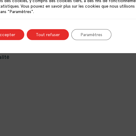
ns des cookies, y compris des cookies tiers, à des fins de fonctionneme
RESSOURCES
tatistiques. Vous pouvez en savoir plus sur les cookies que nous utilisons
OFFRES D’EMPLOI
dans "Paramètres".
CONTACT
accepter
Tout refuser
Paramètres
lité