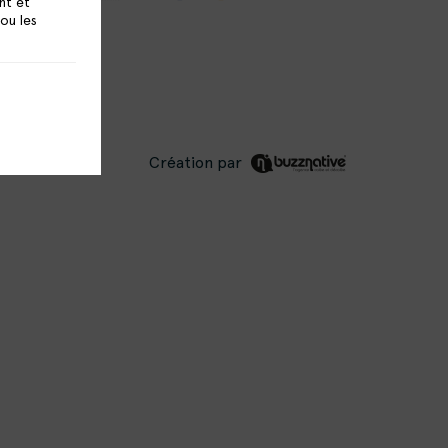
nt et
 ou les
Création par