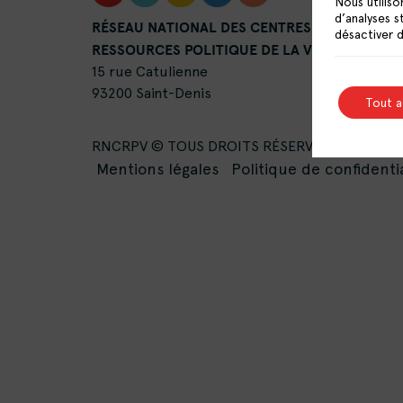
Nous utiliso
d’analyses s
RÉSEAU NATIONAL DES CENTRES DE
désactiver 
RESSOURCES POLITIQUE DE LA VILLE
15 rue Catulienne
93200 Saint-Denis
Tout 
RNCRPV © TOUS DROITS RÉSERVÉS -
Mentions légales
Politique de confidentia