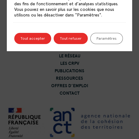
des fins de fonctionnement et d’analyses statistiques.
Vous pouvez en savoir plus sur les cookies que nous
RÉSEAU NATIONAL DES CENTRES DE
utilisons ou les désactiver dans "Paramètres".
RESSOURCES POLITIQUE DE LA VILLE
15 rue Catulienne
93200 Saint-Denis
Tout accepter
Tout refuser
Paramètres
LE RÉSEAU
LES CRPV
PUBLICATIONS
RESSOURCES
OFFRES D’EMPLOI
CONTACT