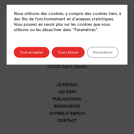
Nous utilisons des cookies, y compris des cookies tiers, à
des fins de fonctionnement et d’analyses statistiques.
Vous pouvez en savoir plus sur les cookies que nous
utilisons ou les désactiver dans "Paramètres".
RÉSEAU NATIONAL DES CENTRES DE
RESSOURCES POLITIQUE DE LA VILLE
Tout accepter
Tout refuser
Paramètres
15 rue Catulienne
93200 Saint-Denis
LE RÉSEAU
LES CRPV
PUBLICATIONS
RESSOURCES
OFFRES D’EMPLOI
CONTACT