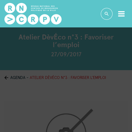
Atelier DèvÉco n°3 : Favoriser
l’emploi
27/09/2017
AGENDA
-
ATELIER DÈVÉCO N°3 : FAVORISER L’EMPLOI