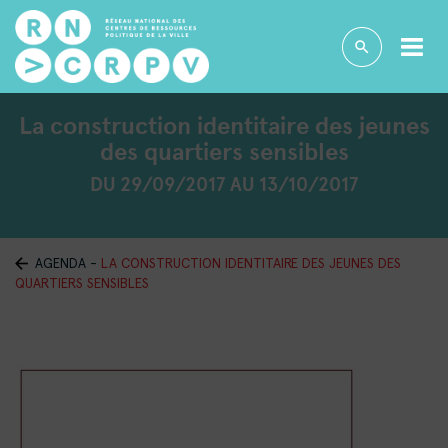
La construction identitaire des jeunes
des quartiers sensibles
DU 29/09/2017 AU 13/10/2017
AGENDA
-
LA CONSTRUCTION IDENTITAIRE DES JEUNES DES
QUARTIERS SENSIBLES