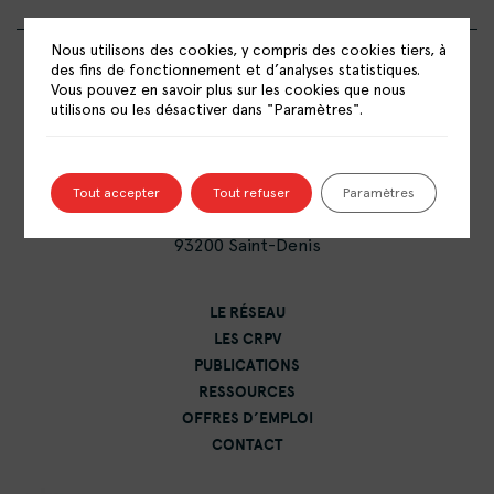
Nous utilisons des cookies, y compris des cookies tiers, à
des fins de fonctionnement et d’analyses statistiques.
Vous pouvez en savoir plus sur les cookies que nous
utilisons ou les désactiver dans "Paramètres".
RÉSEAU NATIONAL DES CENTRES DE
RESSOURCES POLITIQUE DE LA VILLE
Tout accepter
Tout refuser
Paramètres
15 rue Catulienne
93200 Saint-Denis
LE RÉSEAU
LES CRPV
PUBLICATIONS
RESSOURCES
OFFRES D’EMPLOI
CONTACT