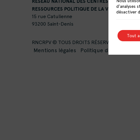
RÉSEAU NATIONAL DES CENTRES DE
Nous utiliso
d’analyses s
RESSOURCES POLITIQUE DE LA VILLE
désactiver 
15 rue Catulienne
93200 Saint-Denis
Tout 
RNCRPV © TOUS DROITS RÉSERVÉS -
Mentions légales
Politique de confidentia