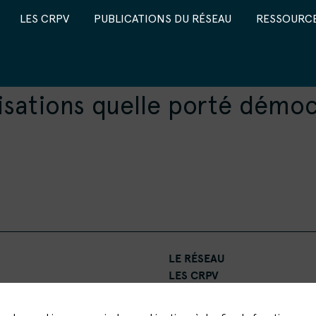
LES CRPV
PUBLICATIONS DU RÉSEAU
RESSOURCE
isations quelle porté démoc
LE RÉSEAU
LES CRPV
PUBLICATIONS
RESSOURCES