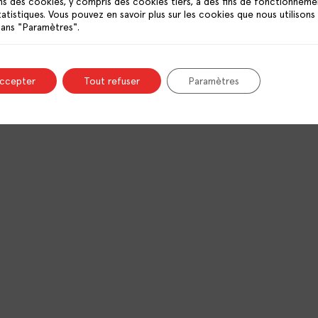
ns des cookies, y compris des cookies tiers, à des fins de fonctionneme
OFFRES D’EMPLOI
tatistiques. Vous pouvez en savoir plus sur les cookies que nous utilisons
CONTACT
dans "Paramètres".
accepter
Tout refuser
Paramètres
lité