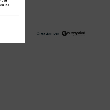
nt et
 ou les
Création par