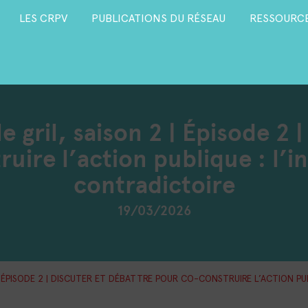
LES CRPV
PUBLICATIONS DU RÉSEAU
RESSOURCE
le gril, saison 2 | Épisode 2 
uire l’action publique : l’i
contradictoire
19/03/2026
2 | ÉPISODE 2 | DISCUTER ET DÉBATTRE POUR CO-CONSTRUIRE L’ACTION P