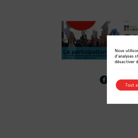
Nous utiliso
d’analyses s
désactiver 
Tout 