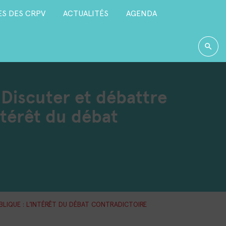
S DES CRPV
ACTUALITÉS
AGENDA
| Discuter et débattre
ntérêt du débat
UBLIQUE : L’INTÉRÊT DU DÉBAT CONTRADICTOIRE