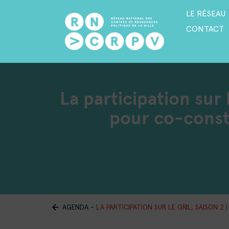
LE RÉSEAU
CONTACT
La participation sur 
pour co-constr
AGENDA
-
LA PARTICIPATION SUR LE GRIL, SAISON 