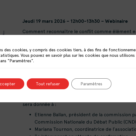
Jeudi 19 mars 2026 – 12h00-13h30 – Webinaire
Comment reconnaître le conflit comme élément e
? Ce nouveau webinaire de « La participation sur le
travail « Démocratie et Quartiers populaires » du
ns des cookies, y compris des cookies tiers, à des fins de fonctionneme
Ressources Politique de la Ville, propose de s’inté
tatistiques. Vous pouvez en savoir plus sur les cookies que nous utilisons
contradictoire dans la construction de l’action pub
dans "Paramètres".
Comment reconnaître et valoriser les espaces part
intérêts divergents peuvent s’exprimer ? Comment
de différents groupes sociaux, ces espaces partici
accepter
Tout refuser
Paramètres
compte de l’intérêt collectif ? Quelles représenta
parole des classes populaires dans le débat lorsqu’i
sera donnée à :
Etienne Ballan, président de la commission pa
Commission Nationale du Débat Public (CND
Mariana Tournon, coordinatrice de l’associati