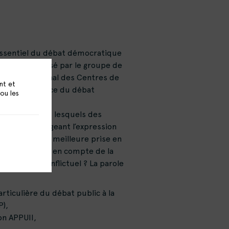
ssentiel du débat démocratique
 gril », organisé par le groupe de
 Réseau National des Centres de
nt et
resser à la place du débat
 ou les
lique.
icipatifs dans lesquels des
, en encourageant l’expression
pent-ils à une meilleure prise en
tions et prises en compte de la
l apparaît conflictuel ? La parole
rticulière du débat public à la
P),
on APPUII,