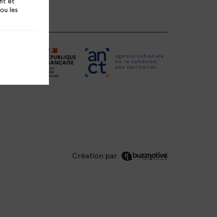
nt et
 ou les
Création par