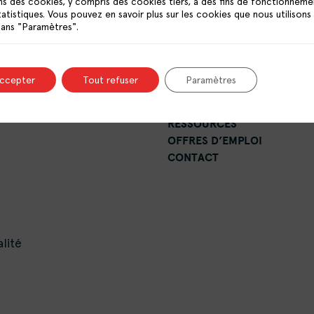
ns des cookies, y compris des cookies tiers, à des fins de fonctionneme
tatistiques. Vous pouvez en savoir plus sur les cookies que nous utilisons
dans "Paramètres".
LE RÉSEAU
accepter
Tout refuser
Paramètres
LES CRPV
PUBLICATIONS
RESSOURCES
OFFRES D’EMPLOI
CONTACT
lité