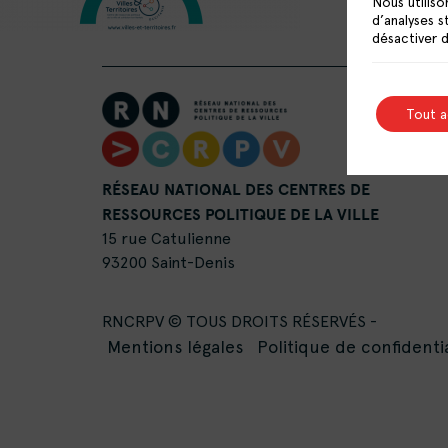
Nous utiliso
d’analyses s
désactiver 
Tout 
RÉSEAU NATIONAL DES CENTRES DE
RESSOURCES POLITIQUE DE LA VILLE
15 rue Catulienne
93200 Saint-Denis
RNCRPV © TOUS DROITS RÉSERVÉS -
Mentions légales
Politique de confidentia