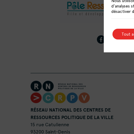
Nous utiliso
d’analyses s
désactiver 
Tout 
RÉSEAU NATIONAL DES CENTRES DE
RESSOURCES POLITIQUE DE LA VILLE
15 rue Catulienne
93200 Saint-Denis