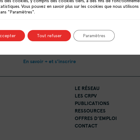
ns des cookies, y compris des cookies tiers, à des fins de fonctionneme
francilien, propose le temps #3, autour de la c
tatistiques. Vous pouvez en savoir plus sur les cookies que nous utilisons
dans "Paramètres".
violences intrafamiliales, pour réfléchir à des outi
professionnel·les du travail social face à ces violenc
Andreea Gruev-Vintila
En présence d’
, docteure en
de conférences HDR à l’université Paris-Nanterre
accepter
Tout refuser
Paramètres
l’Égalité entre les Femmes et les Hommes, experte 
domestique.
En savoir + et s’inscrire
LE RÉSEAU
LES CRPV
PUBLICATIONS
RESSOURCES
OFFRES D’EMPLOI
CONTACT