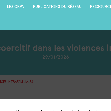
LES CRPV
PUBLICATIONS DU RÉSEAU
RESSOURCE
oercitif dans les violences i
29/01/2026
NCES INTRAFAMILIALES
Dans le cadre du cycle « Jeunesse et violences », 