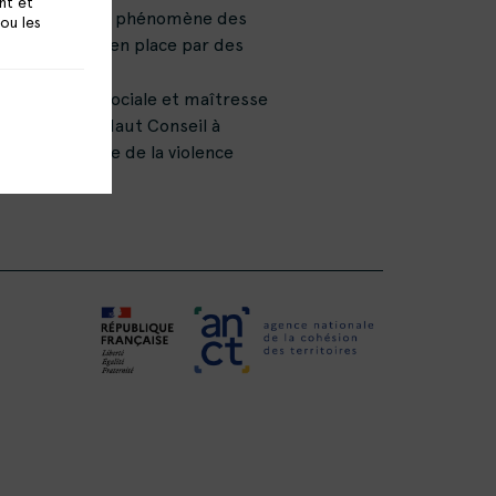
nt et
ompréhension du phénomène des
 ou les
ls d’action mis en place par des
es.
 psychologie sociale et maîtresse
, membre du Haut Conseil à
internationale de la violence