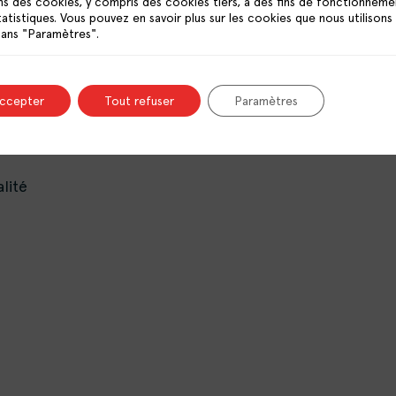
ns des cookies, y compris des cookies tiers, à des fins de fonctionneme
PUBLICATIONS
tatistiques. Vous pouvez en savoir plus sur les cookies que nous utilisons
RESSOURCES
dans "Paramètres".
OFFRES D’EMPLOI
CONTACT
accepter
Tout refuser
Paramètres
lité