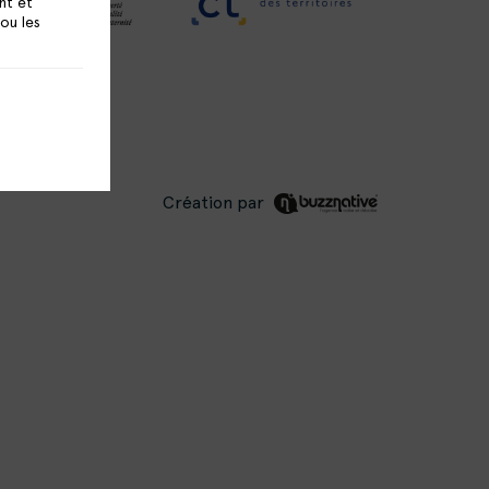
nt et
 ou les
Création par