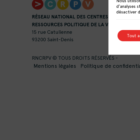
Nous utiliso
d’analyses s
désactiver 
RÉSEAU NATIONAL DES CENTRES DE
RESSOURCES POLITIQUE DE LA VILLE
15 rue Catulienne
Tout 
93200 Saint-Denis
RNCRPV © TOUS DROITS RÉSERVÉS -
Mentions légales
Politique de confidentia