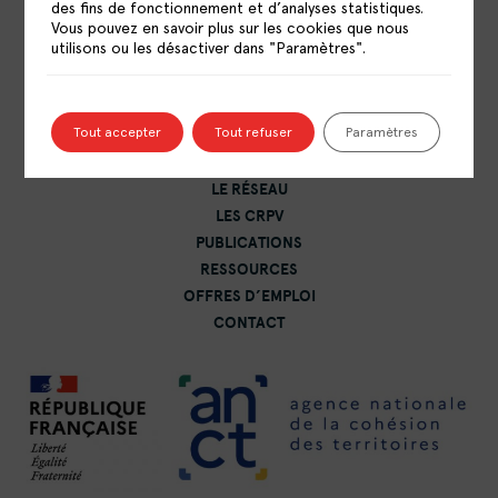
des fins de fonctionnement et d’analyses statistiques.
Vous pouvez en savoir plus sur les cookies que nous
RÉSEAU NATIONAL DES CENTRES DE
utilisons ou les désactiver dans "Paramètres".
RESSOURCES POLITIQUE DE LA VILLE
15 rue Catulienne
93200 Saint-Denis
Tout accepter
Tout refuser
Paramètres
LE RÉSEAU
LES CRPV
PUBLICATIONS
RESSOURCES
OFFRES D’EMPLOI
CONTACT