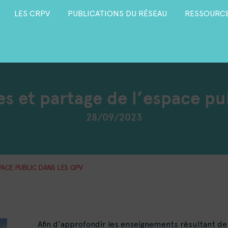
LES CRPV
PUBLICATIONS DU RÉSEAU
RESSOURCE
es et partage de l’espace pu
28/09/2023
PACE PUBLIC DANS LES QPV
Afin d’approfondir les enseignements résultant de 