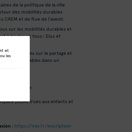
ires de la politique de la ville
utour des mobilités durables
 du CREM et de Rue de l’avenir.
us sur les mobilités durables et
rt à toutes et tous : Elus et
ens.
nt et
r les réflexions sur le partage et
 ou les
s mobilités durables dans un
le.
auts-de-France
apaisée
’espace public (rues aux enfants et
nexion
:
https://irev.fr/inscription-