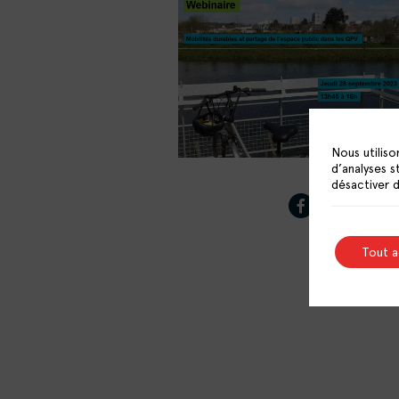
Nous utiliso
d’analyses s
désactiver 
Tout 