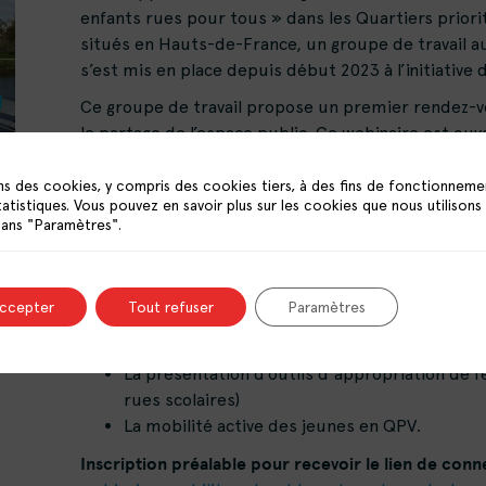
enfants rues pour tous » dans les Quartiers priorita
situés en Hauts-de-France, un groupe de travail a
s’est mis en place depuis début 2023 à l’initiative
Ce groupe de travail propose un premier rendez-vo
le partage de l’espace public. Ce webinaire est ouve
professionnels des collectivités, associations, citoy
ns des cookies, y compris des cookies tiers, à des fins de fonctionneme
L’objectif de ce premier rendez-vous est d’alimente
tatistiques. Vous pouvez en savoir plus sur les cookies que nous utilisons
l’appropriation de l’espace public ainsi que sur le
dans "Paramètres".
contexte d’élaboration de nouveaux Contrats de vil
Il abordera notamment :
accepter
Tout refuser
Paramètres
Les caractéristiques spatiales des QPV en H
Les principes et modalités d’une circulation 
La présentation d’outils d’appropriation de l
rues scolaires)
La mobilité active des jeunes en QPV.
Inscription préalable pour recevoir le lien de con