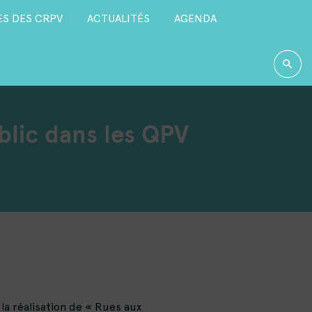
S DES CRPV
ACTUALITÉS
AGENDA
blic dans les QPV
la réalisation de « Rues aux