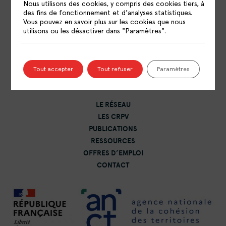
Nous utilisons des cookies, y compris des cookies tiers, à
des fins de fonctionnement et d’analyses statistiques.
Vous pouvez en savoir plus sur les cookies que nous
utilisons ou les désactiver dans "Paramètres".
RÉSEAU NATIONAL DES CENTRES DE
RESSOURCES POLITIQUE DE LA VILLE
15 rue Catulienne
Tout accepter
Tout refuser
Paramètres
93200 Saint-Denis
LE RÉSEAU
LES CRPV
PUBLICATIONS
RESSOURCES
OFFRES D’EMPLOI
CONTACT