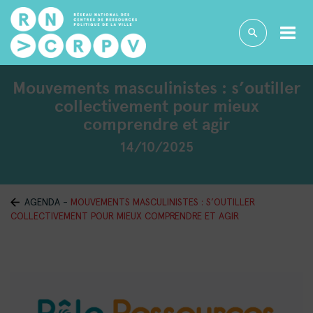
Mouvements masculinistes : s’outiller
collectivement pour mieux
comprendre et agir
14/10/2025
AGENDA
-
MOUVEMENTS MASCULINISTES : S’OUTILLER
COLLECTIVEMENT POUR MIEUX COMPRENDRE ET AGIR