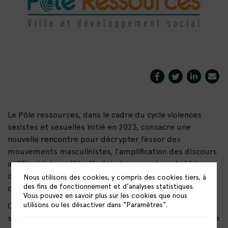
Le Pôle ressources, dans le cadre du cycle violences
sexistes et sexuelles initié en 2023, consacre une
nouvelle rencontre pour décrypter l’essor des
mouvements masculinistes, l’amplification des discours
antiféministes, véhiculés très largement par le biais
d’internet, et outiller les acteur·rices du
Nous utilisons des cookies, y compris des cookies tiers, à
des fins de fonctionnement et d’analyses statistiques.
développement social et territorial.
Vous pouvez en savoir plus sur les cookies que nous
Pauline Ferrari
utilisons ou les désactiver dans "Paramètres".
Cette matinée accueillera
, journaliste,
spécialiste des nouvelles technologies, des questions de