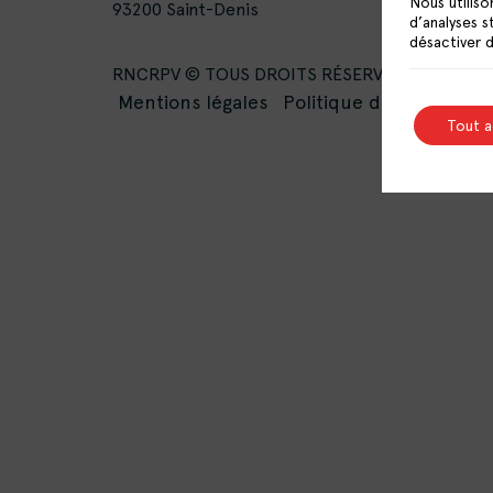
Nous utiliso
93200 Saint-Denis
d’analyses s
désactiver 
RNCRPV © TOUS DROITS RÉSERVÉS -
Mentions légales
Politique de confidentia
Tout 