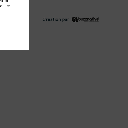
nt et
 ou les
Création par