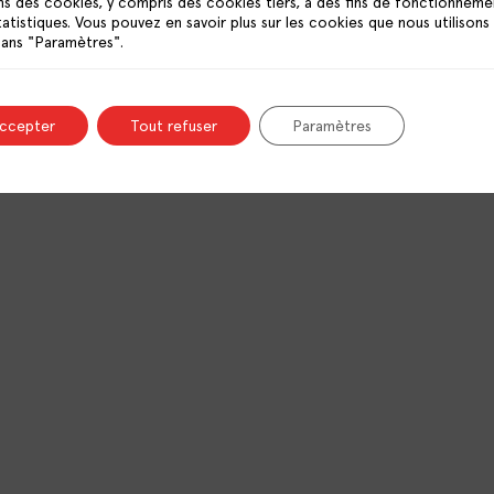
ns des cookies, y compris des cookies tiers, à des fins de fonctionneme
tatistiques. Vous pouvez en savoir plus sur les cookies que nous utilisons
dans "Paramètres".
lité
accepter
Tout refuser
Paramètres