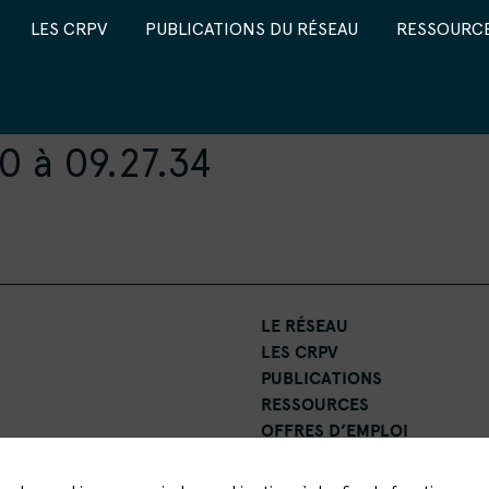
LES CRPV
PUBLICATIONS DU RÉSEAU
RESSOURCE
 à 09.27.34
LE RÉSEAU
LES CRPV
PUBLICATIONS
RESSOURCES
OFFRES D’EMPLOI
CONTACT