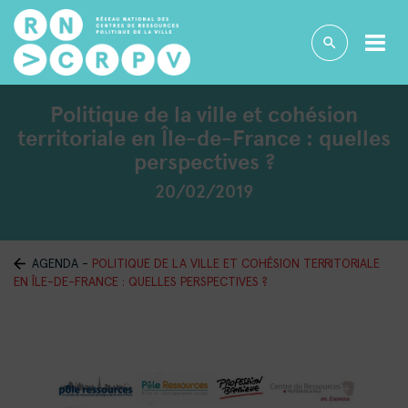
Politique de la ville et cohésion
territoriale en Île-de-France : quelles
perspectives ?
20/02/2019
AGENDA
-
POLITIQUE DE LA VILLE ET COHÉSION TERRITORIALE
EN ÎLE-DE-FRANCE : QUELLES PERSPECTIVES ?