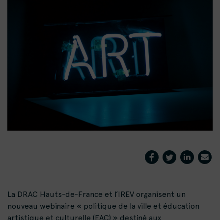
La DRAC Hauts-de-France et l’IREV organisent un
nouveau webinaire « politique de la ville et éducation
artistique et culturelle (EAC) » destiné aux