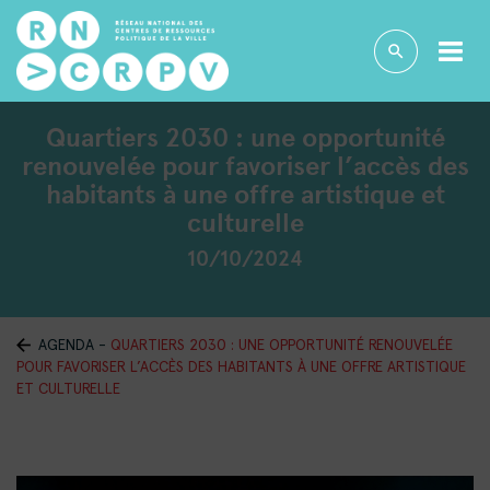
Quartiers 2030 : une opportunité
renouvelée pour favoriser l’accès des
habitants à une offre artistique et
culturelle
10/10/2024
AGENDA
-
QUARTIERS 2030 : UNE OPPORTUNITÉ RENOUVELÉE
POUR FAVORISER L’ACCÈS DES HABITANTS À UNE OFFRE ARTISTIQUE
ET CULTURELLE