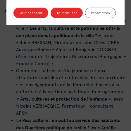
Au programme :
Tout accepter
Tout refuser
Paramètres
le regard des centres de ressources politique de la
Les arts, la culture et le patrimoine ont-ils
ville «
une place dans la politique de la ville ?
», avec
Fabien BRESSAN, Directeur de Labo Cités (CRPV
Auvergne Rhône – Alpes) et Benjamin COIGNET,
directeur de Trajectoires Ressources (Bourgogne –
Franche Comté) ;
Comment s’adresser à la jeunesse et aux
structures sociales et culturelles de son territoire
: les enseignements de la démarche d’accès à la
culture et à la pratique artistique du programme
rts, cultures et protection de l’enfance
« A
», avec
Nicolas VERHAEGHE, Formateur – consultant,
APSN
Pass culture : un outil au service des habitants
Le
des Quartiers politique de la ville ?
avec Amélie