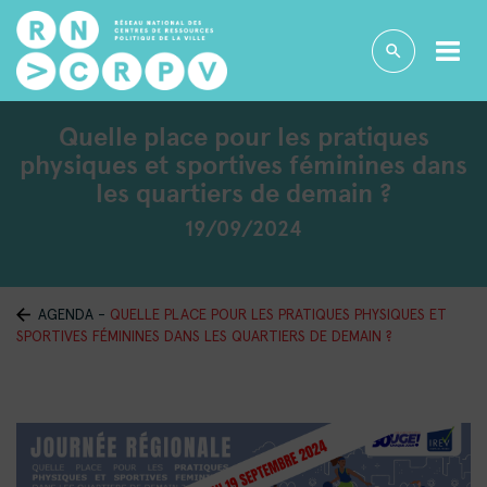
Quelle place pour les pratiques
physiques et sportives féminines dans
les quartiers de demain ?
19/09/2024
AGENDA
-
QUELLE PLACE POUR LES PRATIQUES PHYSIQUES ET
SPORTIVES FÉMININES DANS LES QUARTIERS DE DEMAIN ?