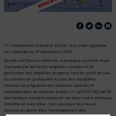
/!\ Initialement prévue le 25 juin, la journée régionale
est reportée au 19 septembre 2024.
Qu’elle soit libre ou fédérale, la pratique sportive reste
marquée par de fortes inégalités sociales et en
particulier des inégalités de genre, tant du point de vue
du nombre de pratiquant·es que des disciplines
choisies. La prégnance des violences sexistes et
sexuelles dans les espaces publics et sportifs fait partie
des facteurs pouvant expliquer cet écart entre pratique
féminine et masculine, c’est pourquoi la prise en
compte du genre dans l’aménagement des