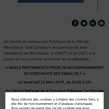
Le Centre de ressources Politique de la Ville de
Martinique ‘Ville Caraïbe », en partenariat avec
l’Académie de Martinique, le CNFPT et le CGET, a le
plaisir de vous convier à l’atelier de qualification :
« QUELS PARTENARIATS POUR UN ACCOMPAGNEMENT
EN CONTINUITÉ DES FAMILLES ? »
Le Vendredi 22 Mars 2019, de 8h30 à 12h
Au Centre National de la Fonction Publique Territoriale
(CNFPT)
Nous utilisons des cookies, y compris des cookies tiers, à
des fins de fonctionnement et d’analyses statistiques.
ZAC L’Etang Z’Abricots –
97 200 FORT-DE-FRANCE
Vous pouvez en savoir plus sur les cookies que nous