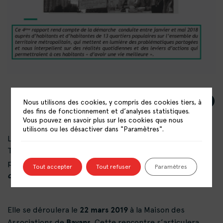
Nous utilisons des cookies, y compris des cookies tiers, à
des fins de fonctionnement et d’analyses statistiques.
Vous pouvez en savoir plus sur les cookies que nous
utilisons ou les désactiver dans "Paramètres".
La Maison pour tous – Centre Social de Bavans et
Trajectoire Ressources organise une rencontre afin de
Il y a une
présenter le quatrième rapport biennal
«
Tout accepter
Tout refuser
Paramètres
cassure quelque part… Et maintenant on fait quoi ?
22 mars 2019
Elle se déroulera le
à la Maison des
Bavans
Associations de
. Cette rencontre s’articulera