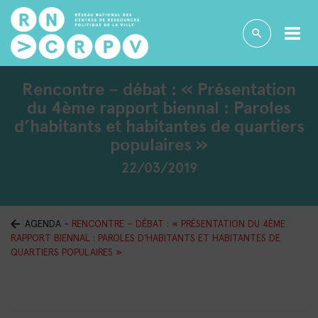
Rencontre – débat : « Présentation
du 4ème rapport biennal : Paroles
d’habitants et habitantes de quartiers
populaires »
22/03/2019
AGENDA
-
RENCONTRE – DÉBAT : « PRÉSENTATION DU 4ÈME
RAPPORT BIENNAL : PAROLES D’HABITANTS ET HABITANTES DE
QUARTIERS POPULAIRES »