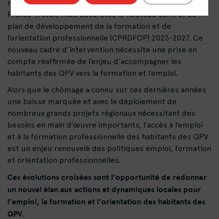
mutation, avec la loi Plein Emploi et la mise en place de
France Travail, mais aussi avec le nouveau contrat de
plan de développement de la formation et de
l’orientation professionnelle (CPRDFOP) 2023-2027. Ce
nouveau cadre d’intervention nécessite une prise en
compte réaffirmée de l’enjeu d’accompagner les
habitants des QPV vers la formation et l’emploi.
Alors que le chômage a connu sur ces dernières années
une baisse marquée et avec le déploiement de
nombreux grands projets régionaux nécessitant des
besoins en main d’œuvre importants, l’accès à l’emploi
et à la formation professionnelle des habitants des QPV
est un enjeu renouvelé des politiques emploi, formation
et orientation professionnelles.
Ces évolutions croisées sont l’opportunité de redonner
un nouvel élan aux actions et dynamiques locales pour
l’emploi, la formation et l’orientation des habitants des
QPV.