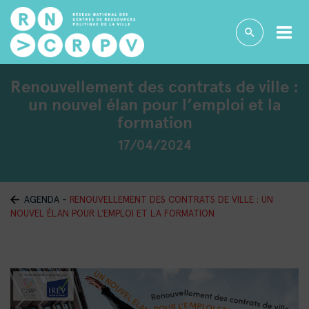
Renouvellement des contrats de ville :
un nouvel élan pour l’emploi et la
formation
17/04/2024
AGENDA
-
RENOUVELLEMENT DES CONTRATS DE VILLE : UN
NOUVEL ÉLAN POUR L’EMPLOI ET LA FORMATION