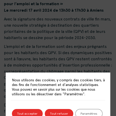
pour l’emploi et la formation »
Le mercredi 17 avril 2024 de 13h30 à 17h30 à Amiens
Avec la signature des nouveaux contrats de ville fin mars,
une nouvelle stratégie à destination des quartiers
prioritaires de la politique de la ville (QPV) et de leurs
habitants se dessine pour la période 2024-2030.
L’emploi et de la formation sont des enjeux prégnants
pour les habitants des QPV. Si des dynamiques positives
sont à l’œuvre, les habitants des QPV restent confrontés
à de moindres opportunités d’insertion professionnelle :
surreprésentation du chômage parmi les habitants des
QPV, notamment pour certaines catégories de la
Nous utilisons des cookies, y compris des cookies tiers, à
population (femmes, jeunes, séniors) ; un niveau de
des fins de fonctionnement et d’analyses statistiques.
Vous pouvez en savoir plus sur les cookies que nous
qualification et un accès à la formation moindre ; une
utilisons ou les désactiver dans "Paramètres".
orientation plus subie.
Dans le même temps, le paysage de l’emploi et de la
formation professionnelle est lui-même en pleine
Tout accepter
Tout refuser
Paramètres