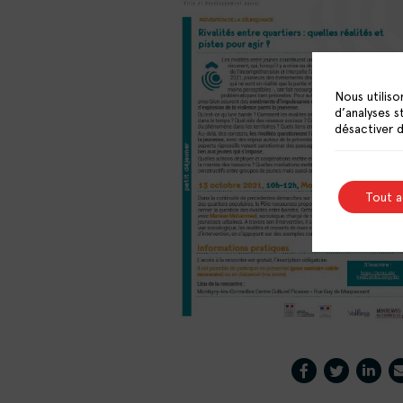
Nous utiliso
d’analyses s
désactiver 
Tout 