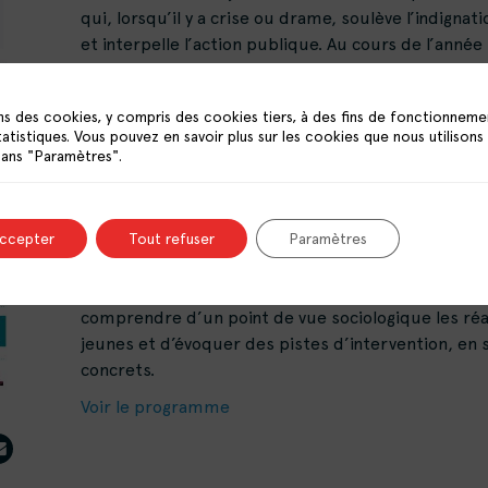
qui, lorsqu’il y a crise ou drame, soulève l’indign
et interpelle l’action publique. Au cours de l’ann
dramatiques qui ont été médiatisés, ont fait ressu
véritables problématiques bien présentes. Pour auta
ns des cookies, y compris des cookies tiers, à des fins de fonctionneme
appréhender, avec bien souvent des sentiments d’
tatistiques. Vous pouvez en savoir plus sur les cookies que nous utilisons
qu’une impression d’explosion de la violence parmi
dans "Paramètres".
Dans la continuité de précédentes démarches sur la
jeunesse des quartiers populaires, le Pôle ressou
rencontre pour mieux cerner la question des rivali
accepter
Tout refuser
Paramètres
Marwan Mohammed,
l’occasion d’échanger avec
soc
CNRS et spécialiste des jeunesses urbaines. A traver
comprendre d’un point de vue sociologique les réal
jeunes et d’évoquer des pistes d’intervention, en
concrets.
Voir le programme