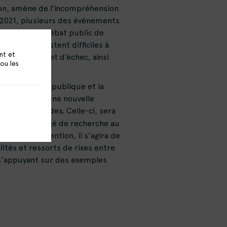
ation, amène de l’incompréhension
ée 2021, plusieurs des événements
rgir dans le débat public de
nt, elles restent difficiles à
nt et
impuissance et d’échec, ainsi
 ou les
 la jeunesse.
 tranquillité publique et la
rces propose une nouvelle
tés entre bandes. Celle-ci, sera
iologue, chargé de recherche au
s son intervention, il s’agira de
ités et ressorts de rixes entre
 s’appuyant sur des exemples