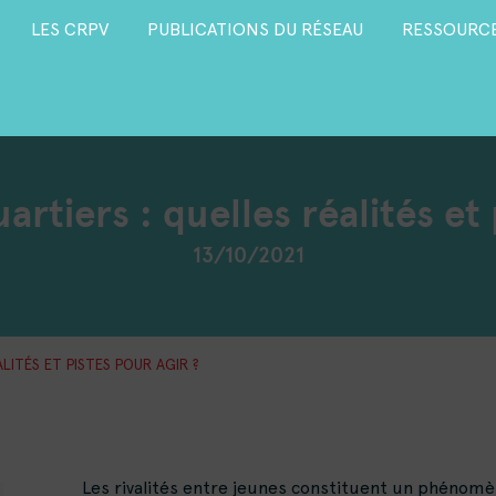
LES CRPV
PUBLICATIONS DU RÉSEAU
RESSOURCE
artiers : quelles réalités et
13/10/2021
LITÉS ET PISTES POUR AGIR ?
Les rivalités entre jeunes constituent un phénomèn