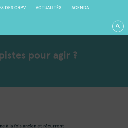
S DES CRPV
ACTUALITÉS
AGENDA
 pistes pour agir ?
e à la fois ancien et récurrent