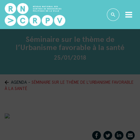
Séminaire sur le thème de
l’Urbanisme favorable à la santé
25/01/2018
AGENDA
-
SÉMINAIRE SUR LE THÈME DE L’URBANISME FAVORABLE
À LA SANTÉ