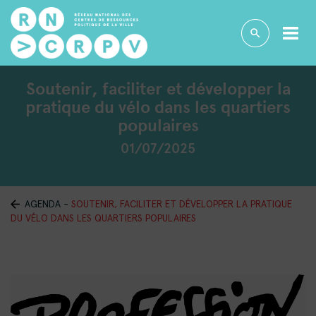
Soutenir, faciliter et développer la
pratique du vélo dans les quartiers
populaires
01/07/2025
AGENDA
-
SOUTENIR, FACILITER ET DÉVELOPPER LA PRATIQUE
DU VÉLO DANS LES QUARTIERS POPULAIRES