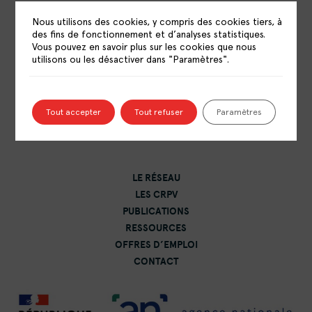
Nous utilisons des cookies, y compris des cookies tiers, à
des fins de fonctionnement et d’analyses statistiques.
Vous pouvez en savoir plus sur les cookies que nous
utilisons ou les désactiver dans "Paramètres".
RÉSEAU NATIONAL DES CENTRES DE
RESSOURCES POLITIQUE DE LA VILLE
Tout accepter
Tout refuser
Paramètres
15 rue Catulienne
93200 Saint-Denis
LE RÉSEAU
LES CRPV
PUBLICATIONS
RESSOURCES
OFFRES D’EMPLOI
CONTACT