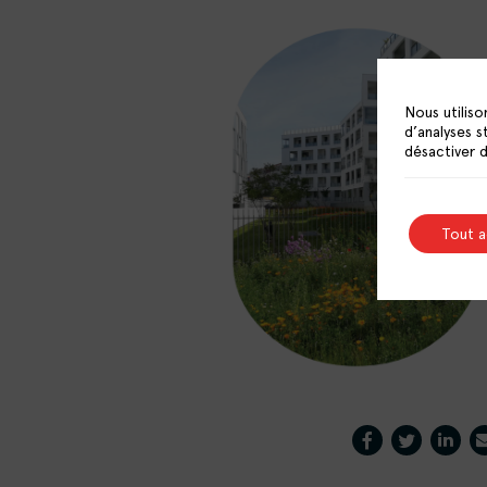
Nous utiliso
d’analyses s
désactiver 
Tout 