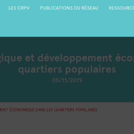
LES CRPV
PUBLICATIONS DU RÉSEAU
RESSOURCE
gique et développement éc
quartiers populaires
05/11/2019
ENT ÉCONOMIQUE DANS LES QUARTIERS POPULAIRES