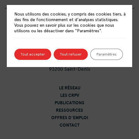
Nous utilisons des cookies, y compris des cookies tiers, à
des fins de fonctionnement et d’analyses statistiques.
Vous pouvez en savoir plus sur les cookies que nous
utilisons ou les désactiver dans "Paramètres".
RÉSEAU NATIONAL DES CENTRES DE
RESSOURCES POLITIQUE DE LA VILLE
Tout accepter
Tout refuser
Paramètres
15 rue Catulienne
93200 Saint-Denis
LE RÉSEAU
LES CRPV
PUBLICATIONS
RESSOURCES
OFFRES D’EMPLOI
CONTACT