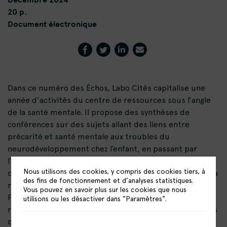
20 p.
Document électronique
Dans ce numéro des Échos, Labo Cités capitalise une
année d’activités du centre de ressources sous l’angle
de la santé mentale. Il propose des synthèses de
conférences sur des sujets allant des liens entre
précarité et santé mentale aux troubles du
neurodéveloppement chez l’enfant, en passant par
l’effet des discriminations sur la santé mentale. Il
Nous utilisons des cookies, y compris des cookies tiers, à
contient également des retours d’expériences locales, la
des fins de fonctionnement et d’analyses statistiques.
retranscription d’une discussion entre coordinatrices
Vous pouvez en savoir plus sur les cookies que nous
PRE, et un focus sur l’art-thérapie dans un parcours de
utilisons ou les désactiver dans "Paramètres".
réussite éducative. Autant de points de vue et de sujets
qui, compilés, nous donnent un certain regard sur la