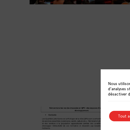
Nous utiliso
d’analyses s
désactiver 
Tout 