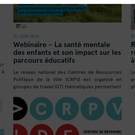
02 JUIN 2026
0
Webinaire – La santé mentale
R
des enfants et son impact sur les
r
parcours éducatifs
à
ur
 à
Le réseau national des Centres de Ressources
L
Politique de la Ville (CRPV) est organisé en
p
groupes de travail (GT) thématiques permettant
p