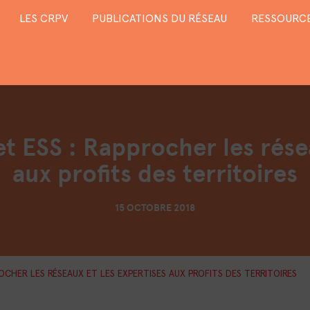
LES CRPV
PUBLICATIONS DU RÉSEAU
RESSOURCE
e et ESS : Rapprocher les rése
aux profits des territoires
15 OCTOBRE 2018
ROCHER LES RÉSEAUX ET LES EXPERTISES AUX PROFITS DES TERRITOIRES