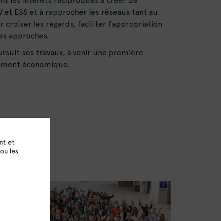
nt les intérêts réciproques à créer de
V et ESS et à rapprocher les réseaux tant au
croiser les regards, faciliter l’appropriation
les approches.
suit ses travaux, à venir une première
pement économique.
nt et
 ou les