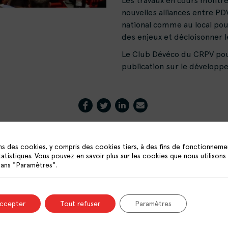
Les travaux en cours montre
nouvelles alliances entre PD
national comme au local pour 
des enjeux et décloisonner 
Le Club Dévéco du CRPV pour
publication sur le dévelop
ns des cookies, y compris des cookies tiers, à des fins de fonctionneme
tatistiques. Vous pouvez en savoir plus sur les cookies que nous utilisons
DERNIÈRES ACTUALITÉS
dans "Paramètres".
accepter
Tout refuser
Paramètres