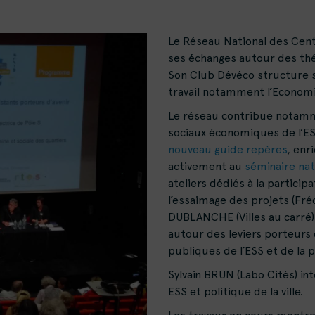
Le Réseau National des Centr
ses échanges autour des t
Son Club Dévéco structure s
travail notamment l’Economie 
Le réseau contribue notamm
sociaux économiques de l’ESS
nouveau guide repères
, enr
activement au
séminaire na
ateliers dédiés à la particip
l’essaimage des projets (Fr
DUBLANCHE (Villes au carré) i
autour des leviers porteurs 
publiques de l’ESS et de la po
Sylvain BRUN (Labo Cités) i
ESS et politique de la ville.