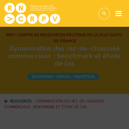
IREV – CENTRE DE RESSOURCES POLITIQUE DE LA VILLE HAUTS-
DE-FRANCE
Dynamisation des rez-de-chaussée
commerciaux : benchmark et étude
de cas
ECONOMIE - EMPLOI - INSERTION
RESSOURCES
-
DYNAMISATION DES REZ-DE-CHAUSSÉE
COMMERCIAUX : BENCHMARK ET ÉTUDE DE CAS