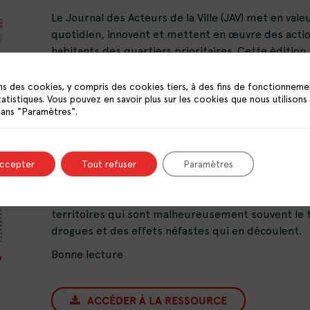
Le Journal des Acteurs de la Ville (JAV) met en valeu
quotidien, innovent et mettent en œuvre des actio
habitants des quartiers prioritaires. Cette édition 
quartiers prioritaires.
ns des cookies, y compris des cookies tiers, à des fins de fonctionneme
La tranquillité publique et plus largement la sécur
tatistiques. Vous pouvez en savoir plus sur les cookies que nous utilisons
des habitants du territoire, pouvoir jouir de ces li
dans "Paramètres".
respect de celle des autres. Dans les quartiers prio
du doigt par les habitants et les institutions qui
d’insécurité.
accepter
Tout refuser
Paramètres
Le Comité interministériel de la ville de 2021 soul
QPV se sentaient en insécurité, contre 10 % sur le 
territoires qui sont malheureusement souvent le te
drogues et des effets néfastes qui en découlent.
Bonne lecture
ACCÉDER À LA RESSOURCE