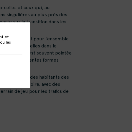
r celles et ceux qui, au
ns singulières au plus près des
porte sur la transition dans les
nt et
ité est un droit pour l’ensemble
 ou les
bertés individuelles dans le
ritaires, elle est souvent pointée
 évoquent différentes formes
ignait que 26 % des habitants des
reste du territoire, avec des
rrain de jeu pour les trafics de