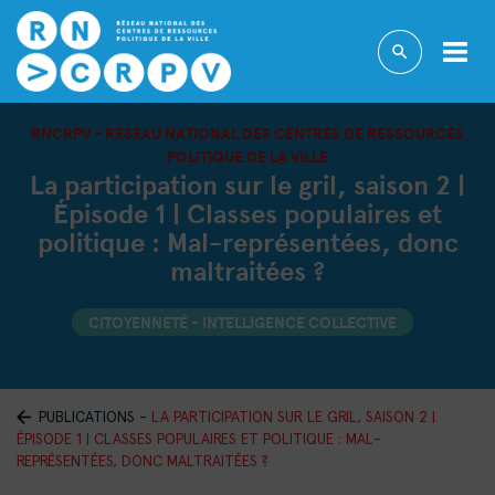
RNCRPV - RÉSEAU NATIONAL DES CENTRES DE RESSOURCES
POLITIQUE DE LA VILLE
La participation sur le gril, saison 2 |
Épisode 1 | Classes populaires et
politique : Mal-représentées, donc
maltraitées ?
CITOYENNETÉ - INTELLIGENCE COLLECTIVE
PUBLICATIONS
-
LA PARTICIPATION SUR LE GRIL, SAISON 2 |
ÉPISODE 1 | CLASSES POPULAIRES ET POLITIQUE : MAL-
REPRÉSENTÉES, DONC MALTRAITÉES ?