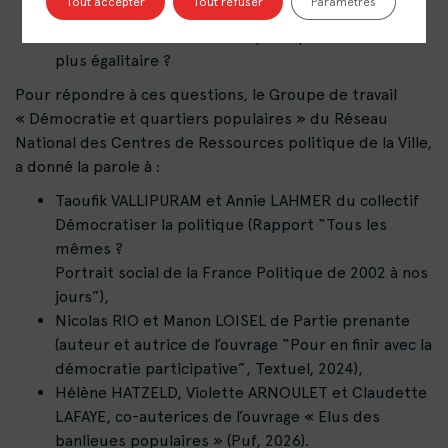
Tout accepter
Tout refuser
Paramètres
Quels effets de ces mal-représentations ?
Comment démocratiser la politique et la rendre
plus égalitaire ?
Pour répondre à ces questions, le Groupe de travail
« Démocratie et quartiers populaires » du Réseau
National des Centres de Ressources politique de la Ville,
a donné la parole à :
Taoufik VALLIPURAM et Annie LAHMER du collectif
Démocratiser la politique (Rapport “Tous les
mêmes ?
Portrait social de la France Politique de 2002 à nos
jours”),
Nicolas RIO et Manon LOISEL de Partie prenante
(auteur et autrice de l’ouvrage “Pour en finir avec la
démocratie participative”, Textuel, 2024),
Hélène HATZELD, Violette ARNOULET et Claudette
LAFAYE, co-auterices de l’ouvrage « Elus des
banlieues populaires » (Puf, 2026).