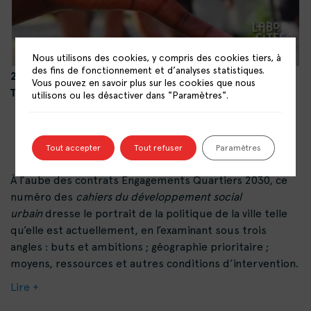
Nous utilisons des cookies, y compris des cookies tiers, à
des fins de fonctionnement et d’analyses statistiques.
2025
Vous pouvez en savoir plus sur les cookies que nous
Texte imprimé
utilisons ou les désactiver dans "Paramètres".
Tout accepter
Tout refuser
Paramètres
À l’aube des contrats Engagements Quartiers 2030, ce
numéro des
cahiers du développement social
urbain
dresse le portrait de la politique de la ville telle
qu’elle est actuellement, en l’examinant sous trois
angles : buts et ambitions ; géographie prioritaire ;
moyens, ressources et autres conditions d’intervention.
Lire +