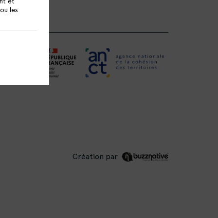
nt et
 ou les
Création par