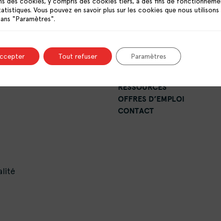
ns des cookies, y compris des cookies tiers, à des fins de fonctionneme
tatistiques. Vous pouvez en savoir plus sur les cookies que nous utilisons
dans "Paramètres".
LE RÉSEAU
accepter
Tout refuser
Paramètres
LES CRPV
PUBLICATIONS
RESSOURCES
OFFRES D’EMPLOI
CONTACT
lité