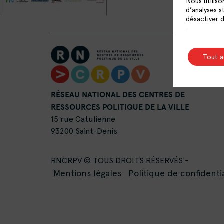
Nous utiliso
d’analyses s
désactiver 
Tout 
RÉSEAU NATIONAL DES CENTRES DE
RESSOURCES POLITIQUE DE LA VILLE
15 rue Catulienne
93200 Saint-Denis
RNCRPV © TOUS DROITS RÉSERVÉS -
Mentions légales
Politique de confidentia